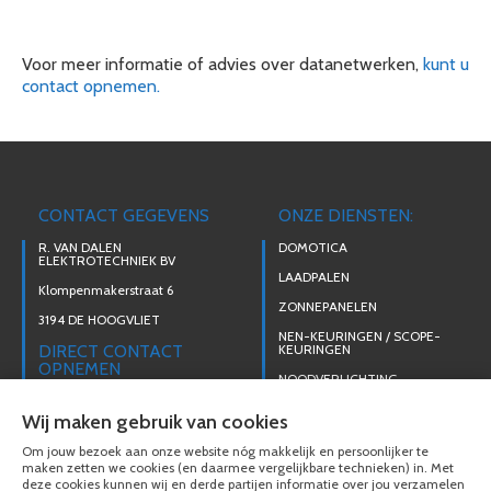
Voor meer informatie of advies over datanetwerken,
kunt u
contact opnemen.
CONTACT GEGEVENS
ONZE DIENSTEN:
R. VAN DALEN
DOMOTICA
ELEKTROTECHNIEK BV
LAADPALEN
Klompenmakerstraat 6
ZONNEPANELEN
3194 DE HOOGVLIET
NEN-KEURINGEN / SCOPE-
DIRECT CONTACT
KEURINGEN
OPNEMEN
NOODVERLICHTING
010 438 49 29
SERVICE & ONDERHOUD
Wij maken gebruik van cookies
MAIL ONS
BEVEILIGINGSINSTALLATIES
Om jouw bezoek aan onze website nóg makkelijk en persoonlijker te
DATANETWERKEN
maken zetten we cookies (en daarmee vergelijkbare technieken) in. Met
deze cookies kunnen wij en derde partijen informatie over jou verzamelen